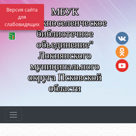
МБУК
Версия сайта
для
"Межпоселенческое
слабовидящих
библиотечное
объединение"
Локнянского
муниципального
округа Псковской
области