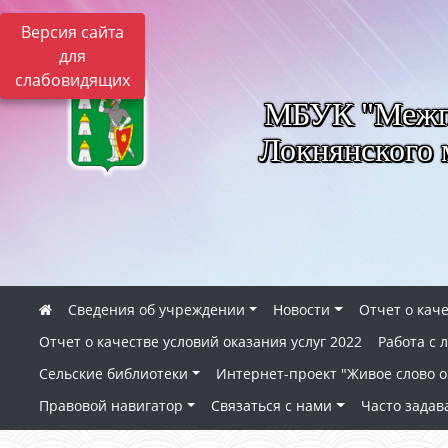
Версия сайта
для
слабовидящих
МБУК "Межпо
Локнянского 
Сведения об учреждении
Новости
Отчет о каче
Отчет о качестве условий оказания услуг 2022
Работа с
Сельские библиотеки
Интернет-проект "Живое слово о 
Правовой навигатор
Связаться с нами
Часто зада