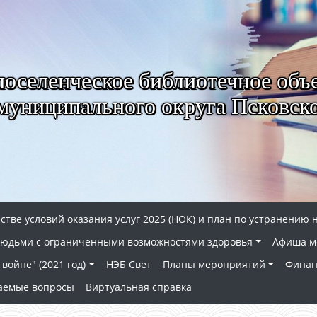
селенческое библиотечное объ
муниципального округа Псковско
стве условий оказания услуг 2025 (НОК) и план по устранению 
 людьми с ограниченными возможностями здоровья
Афиша м
войне" (2021 год)
НЭБ Свет
Планы мероприятий
Финан
ваемые вопросы
Виртуальная справка