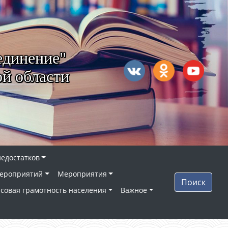
единение"
й области
недостатков
ероприятий
Мероприятия
Поиск
совая грамотность населения
Важное