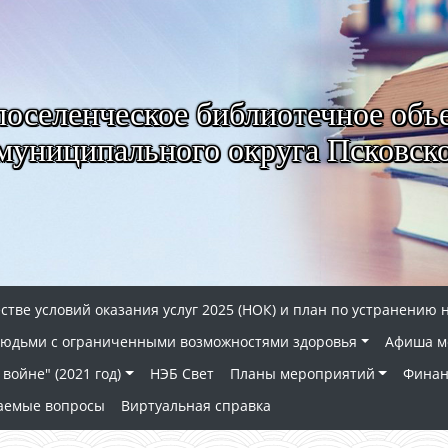
селенческое библиотечное объ
муниципального округа Псковско
стве условий оказания услуг 2025 (НОК) и план по устранению 
 людьми с ограниченными возможностями здоровья
Афиша м
войне" (2021 год)
НЭБ Свет
Планы мероприятий
Финан
ваемые вопросы
Виртуальная справка