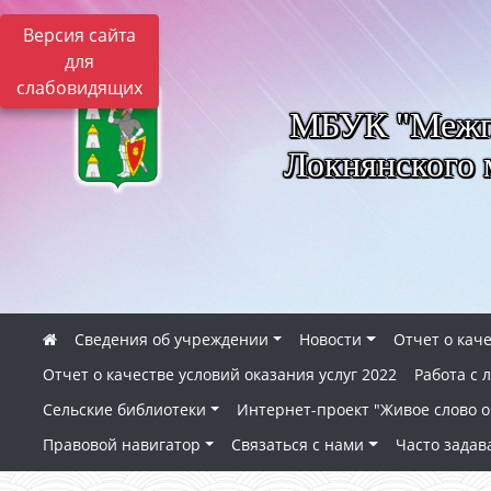
Версия сайта
для
слабовидящих
МБУК "Межпо
Локнянского 
Сведения об учреждении
Новости
Отчет о каче
Отчет о качестве условий оказания услуг 2022
Работа с
Сельские библиотеки
Интернет-проект "Живое слово о 
Правовой навигатор
Связаться с нами
Часто зада