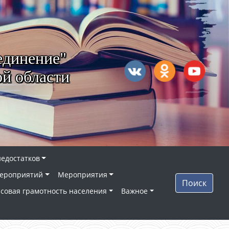
единение"
й области
недостатков
ероприятий
Мероприятия
Поиск
совая грамотность населения
Важное