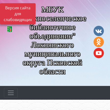
МБУК
Версия сайта
для
"Межпоселенческое
слабовидящих
библиотечное
объединение"
Локнянского
муниципального
округа Псковской
области