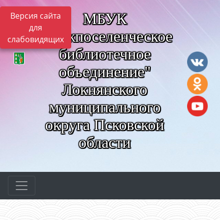
МБУК
Версия сайта
для
"Межпоселенческое
слабовидящих
библиотечное
объединение"
Локнянского
муниципального
округа Псковской
области