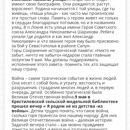
имеют свою биографию. Они рождаются, растут,
взрослеют. Родина начинается с той улицы, где ты
живешь. «Наша улица» - как часто мы произносим
эти простые слова. Память о героях живет не только
в сердцах благодарных потомков, но и в названиях
улиц. В п.Локня есть улица имени Героя Советского
союза Александра Николаевича Шарикова .Ребята
узнали где родился и как жил Александр
Николаевич и что звание героя ему было присвоено
за бой у Севастополья в районе Сапун-
Горы.Сохранение исторической памяти: «Никто не
забыт, ничто не забыто» недаром стала главным
лозунгом 9 мая. Мы должны поддерживать
исполнение этого завета- помнить тех ,кто защищал
нашу страну.
Война – самое трагическое событие в жизни людей.
Она несет с собой боль и утрату, жестокость и
разрушения, страдания многих людей и, в первую
очередь, детей. Особенно трагической была
Великая Отечественная война
.9 мая в
Крестиловской сельской модельной библиотеке
прошел вечер « Я родом не из детства -из
войны».
Детям трудно понять, что такое война,
сколько горя принесла она нашему народу. Для них
Великая Отечественная война – далёкая история.
Задачей вечера стало – как можно правдивее
донести до ребят и взрослых трагизм военного