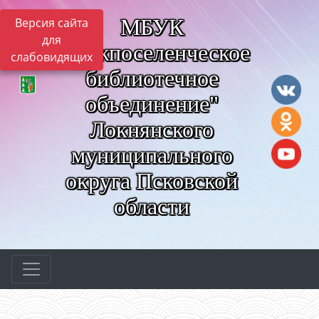
МБУК
Версия сайта
для
"Межпоселенческое
слабовидящих
библиотечное
объединение"
Локнянского
муниципального
округа Псковской
области