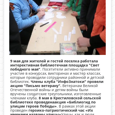
9 мая для жителей и гостей поселка работала
интерективная библиотечная площадка "Свет
победного мая"
. Посетители активно принимали
участие в конкурсах, викторинах и мастер классах,
которые проводили сотрудники районной и детской
библиотек.
Члены клуба "ИнфоЗнатоки" провели
акцию "Письмо ветерану".
Ветеранам Великой
Отечественной войны и детям войны были
вручены солдатские треугольники, изготовленные
членами клуба.
8 мая в Крестиловской сельской
библиотеке проведена
акция «Библиогид по
улицам героев Победы»
. В рамках этой акции
проведен
героико-патриотический час «Их
именами названы улицы»
Улицы, как и люди,