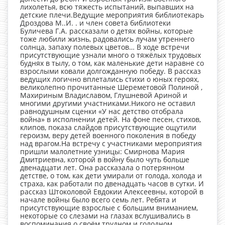
лихолетья, всю тяжесть испытаний, выпавших на
детские плечи.Ведущие мероприятия библиотекарь
Дроздова М..И. . и член совета библиотеки
Буличева Г.А. рассказали о детях войны, которые
тоже любили жизнь, радовались лучам утреннего
солнца, запаху полевых цветов… В ходе встречи
присутствующие узнали много о тяжёлых трудовых
буднях в тылу, о том, как маленькие дети наравне со
взрослыми ковали долгожданную победу. В рассказ
ведущих логично вплетались стихи о юных героях,
великолепно прочитанные Шереметовой Полиной ,
Махириным Владиславом, Глушневой Ариной и
многими другими участниками.Никого не оставил
равнодушным сценки «У нас детство отобрала
война» в исполнении детей. На фоне песен, стихов,
клипов, показа слайдов присутствующие ощутили
героизм, веру детей военного поколения в победу
над врагом.На встречу с участниками мероприятия
пришли малолетние узницы: Смирнова Мария
Дмитриевна, которой в войну было чуть больше
двенадцати лет. Она рассказала о потерянном
детстве, о том, как дети умирали от голода, холода и
страха, как работали по двенадцать часов в сутки. И
рассказ Штоколовой Евдокии Алексеевны, которой в
начале войны было всего семь лет. Ребята и
присутствующие взрослые с большим вниманием,
некоторые со слезами на глазах вслушивались в
воспоминания о своём трудном и голодном