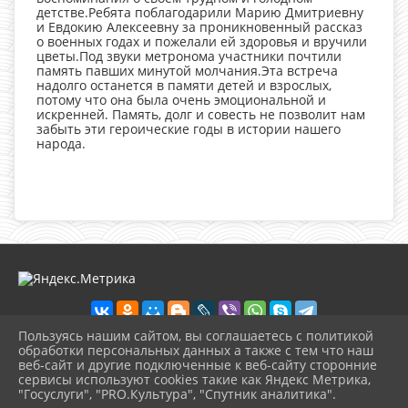
детстве.Ребята поблагодарили Марию Дмитриевну
и Евдокию Алексеевну за проникновенный рассказ
о военных годах и пожелали ей здоровья и вручили
цветы.Под звуки метронома участники почтили
память павших минутой молчания.Эта встреча
надолго останется в памяти детей и взрослых,
потому что она была очень эмоциональной и
искренней. Память, долг и совесть не позволит нам
забыть эти героические годы в истории нашего
народа.
Пользуясь нашим сайтом, вы соглашаетесь с политикой
обработки персональных данных а также с тем что наш
веб-сайт и другие подключенные к веб-сайту сторонние
2026 г. loknbibl.ru
сервисы используют cookies такие как Яндекс Метрика,
Вход
"Госуслуги", "PRO.Культура", "Спутник аналитика".
Карта сайта
^