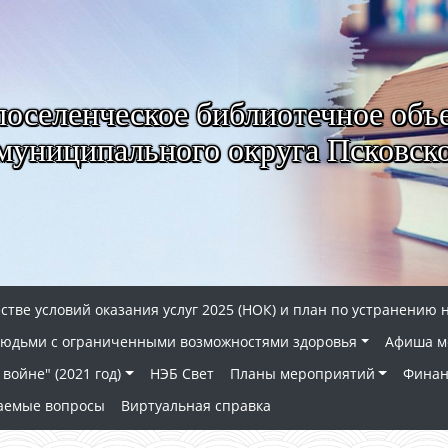
селенческое библиотечное объ
муниципального округа Псковско
стве условий оказания услуг 2025 (НОК) и план по устранению 
 людьми с ограниченными возможностями здоровья
Афиша м
войне" (2021 год)
НЭБ Свет
Планы мероприятий
Финан
ваемые вопросы
Виртуальная справка