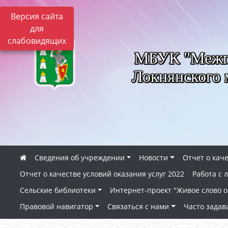
Версия сайта
для
слабовидящих
МБУК "Межпо
Локнянского 
Сведения об учреждении
Новости
Отчет о каче
Отчет о качестве условий оказания услуг 2022
Работа с
Сельские библиотеки
Интернет-проект "Живое слово о 
Правовой навигатор
Связаться с нами
Часто зада