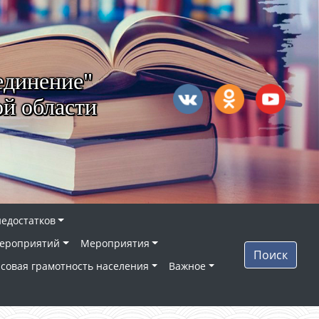
единение"
й области
недостатков
ероприятий
Мероприятия
Поиск
совая грамотность населения
Важное