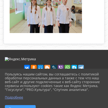
Пользуясь нашим сайтом, вы соглашаетесь с политикой
обработки персональных данных а также с тем что наш
веб-сайт и другие подключенные к веб-сайту сторонние
2026 г. loknbibl.ru
сервисы используют cookies такие как Яндекс Метрика,
Вход
"Госуслуги", "PRO.Культура", "Спутник аналитика".
Карта сайта
^
Политика обработки персональных данных
Подробнее
Сделано на KubCMS