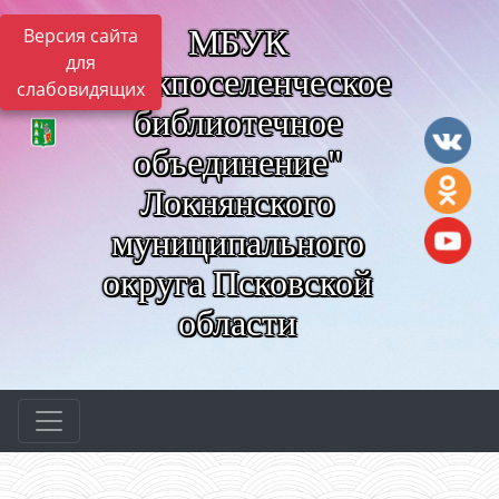
МБУК
Версия сайта
для
"Межпоселенческое
слабовидящих
библиотечное
объединение"
Локнянского
муниципального
округа Псковской
области