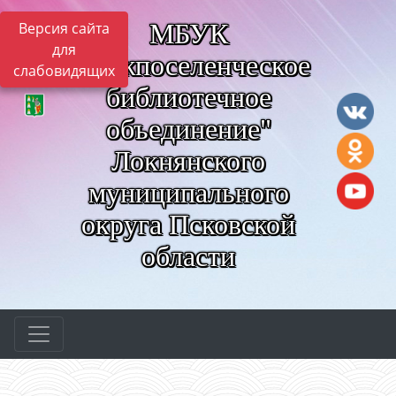
МБУК
Версия сайта
для
"Межпоселенческое
слабовидящих
библиотечное
объединение"
Локнянского
муниципального
округа Псковской
области