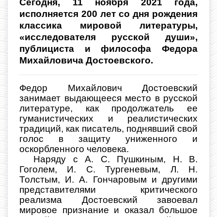
Сегодня, 11 ноября 2021 года,
исполняется 200 лет со дня рождения
классика мировой литературы,
«исследователя русской души»,
публициста и философа Федора
Михайловича Достоевского.
Федор Михай­лович Достоевский
занимает выда­ющееся место в русской
литературе, как продолжатель ее
гуманистичес­ких и реалистических
традиций, как писатель, поднявший свой
голос в защиту униженного и
оскорбленно­го человека.
Наряду с А. С. Пушкиным, Н. В.
Гоголем, И. С. Тургеневым, Л. Н.
Толстым, И. А. Гончаровым и другими
представителями критического
реализма Достоевский завоевал
мировое признание и оказал большое