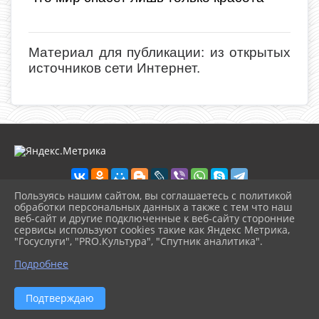
Материал для публикации: из открытых
источников сети Интернет.
Пользуясь нашим сайтом, вы соглашаетесь с политикой
обработки персональных данных а также с тем что наш
веб-сайт и другие подключенные к веб-сайту сторонние
2026 г. loknbibl.ru
сервисы используют cookies такие как Яндекс Метрика,
Вход
"Госуслуги", "PRO.Культура", "Спутник аналитика".
Карта сайта
^
Политика обработки персональных данных
Подробнее
Сделано на KubCMS
Разработка и поддержка
Подтверждаю