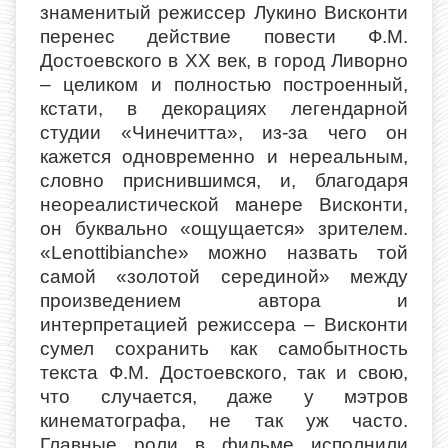
знаменитый режиссер Лукино Висконти
перенес действие повести Ф.М.
Достоевского в XX век, в город Ливорно
– целиком и полностью построенный,
кстати, в декорациях легендарной
студии «Чинечитта», из-за чего он
кажется одновременно и нереальным,
словно приснившимся, и, благодаря
неореалистической манере Висконти,
он буквально «ощущается» зрителем.
«Lenottibianche» можно назвать той
самой «золотой серединой» между
произведением автора и
интерпретацией режиссера – Висконти
сумел сохранить как самобытность
текста Ф.М. Достоевского, так и свою,
что случается, даже у мэтров
кинематографа, не так уж часто.
Главные роли в фильме исполнили