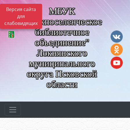
МБУК
Версия сайта
для
"Межпоселенческое
слабовидящих
библиотечное
объединение"
Локнянского
муниципального
округа Псковской
области