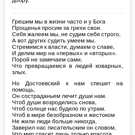
добру.
Грешим мы в жизни часто и у Бога
Прощенья просим за грехи свои.
Себя жалеем мы, не судим себя строго,
А вот других судить умеем мы.
Стремимся к власти, думаем о славе,
И делим мир на «первых» и «вторых».
Порой не замечаем сами,
Что превращаемся в людей коварных,
злых.
Но Достоевский к нам спешит на
помощь,
Он состраданьем лечит души нам.
Чтоб души возродились снова,
Чтоб солнце нас будило по утрам.
Чтоб в мире безобразном и жестоком
Не жили люди больше никогда,
Заверил нас писательским он словом,
Что мир спасет лишь только красота