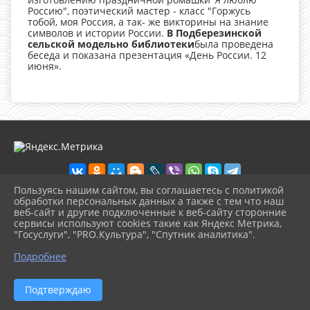
Россию", поэтический мастер - класс "Горжусь
тобой, моя Россия, а так- же викторины на знание
символов и истории России.
В Подберезинской
сельской модельно библиотеки
была проведена
беседа и показана презентация «День России. 12
июня».
Пользуясь нашим сайтом, вы соглашаетесь с политикой
обработки персональных данных а также с тем что наш
веб-сайт и другие подключенные к веб-сайту сторонние
2026 г. loknbibl.ru
сервисы используют cookies такие как Яндекс Метрика,
Вход
"Госуслуги", "PRO.Культура", "Спутник аналитика".
Карта сайта
^
Политика обработки персональных данных
Подробнее
Сделано на KubCMS
Разработка и поддержка
Подтверждаю