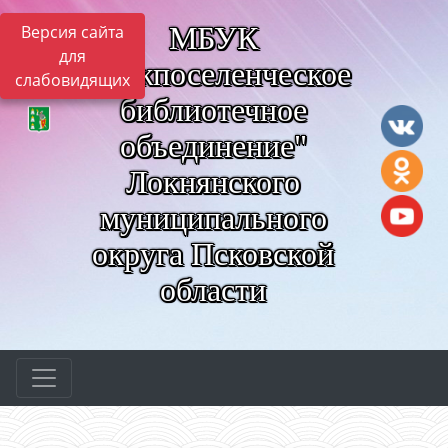
МБУК
Версия сайта
для
"Межпоселенческое
слабовидящих
библиотечное
объединение"
Локнянского
муниципального
округа Псковской
области