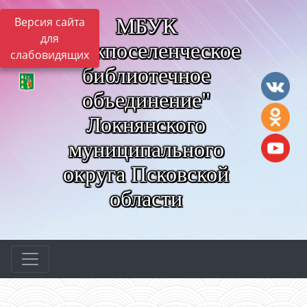
МБУК
Версия сайта
для
"Межпоселенческое
слабовидящих
библиотечное
объединение"
Локнянского
муниципального
округа Псковской
области