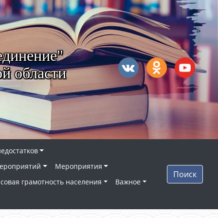
единение"
й области
недостатков
ероприятий
Мероприятия
Поиск
совая грамотность населения
Важное