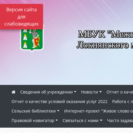
Версия сайта
для
слабовидящих
МБУК "Межпо
Локнянского 
Сведения об учреждении
Новости
Отчет о каче
Отчет о качестве условий оказания услуг 2022
Работа с
Сельские библиотеки
Интернет-проект "Живое слово о 
Правовой навигатор
Связаться с нами
Часто зада