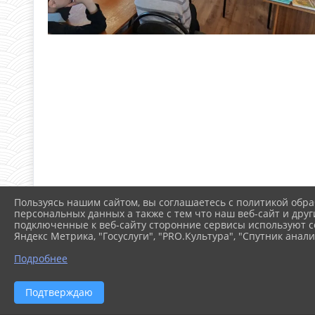
Пользуясь нашим сайтом, вы соглашаетесь с политикой обра
персональных данных а также с тем что наш веб-сайт и друг
подключенные к веб-сайту сторонние сервисы используют co
Яндекс Метрика, "Госуслуги", "PRO.Культура", "Спутник анали
Подробнее
Подтверждаю