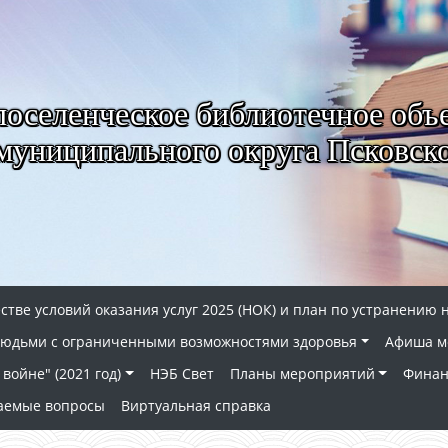
селенческое библиотечное объ
муниципального округа Псковско
стве условий оказания услуг 2025 (НОК) и план по устранению 
 людьми с ограниченными возможностями здоровья
Афиша м
войне" (2021 год)
НЭБ Свет
Планы мероприятий
Финан
ваемые вопросы
Виртуальная справка