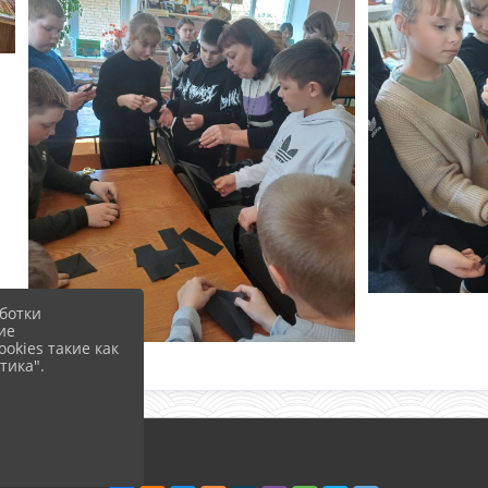
ботки
ие
okies такие как
тика".