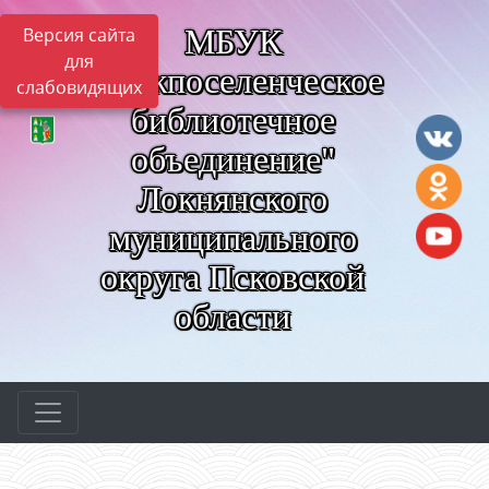
МБУК
Версия сайта
для
"Межпоселенческое
слабовидящих
библиотечное
объединение"
Локнянского
муниципального
округа Псковской
области