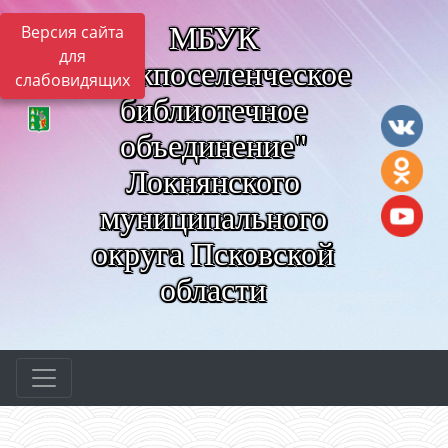
МБУК
Версия сайта
для
"Межпоселенческое
слабовидящих
библиотечное
объединение"
Локнянского
муниципального
округа Псковской
области