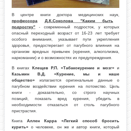
В центре книги доктора медицинских наук,
профессора
Д.К.Соколова "Каким быть
подростку"
- современный подросток, у которых
опасный переходный возраст от 16-23 лет требует
особого внимания, указывает пути укрепления
здоровья, предостерегает от пагубного влияния на
организм вредных привычек (курения, алкоголизма,
наркомании) и о возможностях их предупреждения.
В книгах
Клещев Р.П. «Табакокурение и мозг»
и
Казьмин В.Д. «Курение, мы и наше
общество»
излагаются оригинальные данные о
пагубном воздействии курения на потомство. Цель
книги - доказательно, со строго научных
позиций, показать вред курения, убедить в
необходимости отказаться от столь пагубного
пристрастия.
Книга
Аллен Карра «Легкий способ бросить
курить»
о человеке, он же и автор книги, который