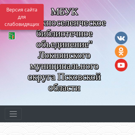
МБУК
Версия сайта
для
"Межпоселенческое
слабовидящих
библиотечное
объединение"
Локнянского
муниципального
округа Псковской
области