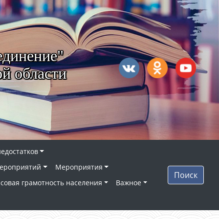
единение"
й области
недостатков
ероприятий
Мероприятия
Поиск
совая грамотность населения
Важное