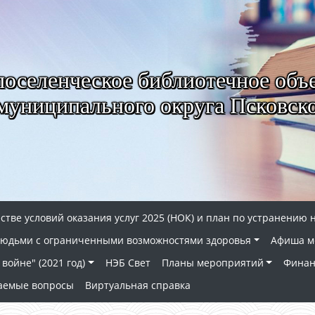
селенческое библиотечное объ
муниципального округа Псковско
стве условий оказания услуг 2025 (НОК) и план по устранению 
 людьми с ограниченными возможностями здоровья
Афиша м
войне" (2021 год)
НЭБ Свет
Планы мероприятий
Финан
ваемые вопросы
Виртуальная справка