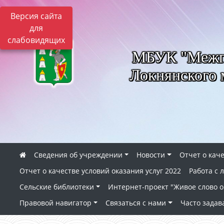
Версия сайта
для
слабовидящих
МБУК "Межпо
Локнянского 
Сведения об учреждении
Новости
Отчет о каче
Отчет о качестве условий оказания услуг 2022
Работа с
Сельские библиотеки
Интернет-проект "Живое слово о 
Правовой навигатор
Связаться с нами
Часто зада