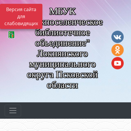
МБУК
Версия сайта
для
"Межпоселенческое
слабовидящих
библиотечное
объединение"
Локнянского
муниципального
округа Псковской
области