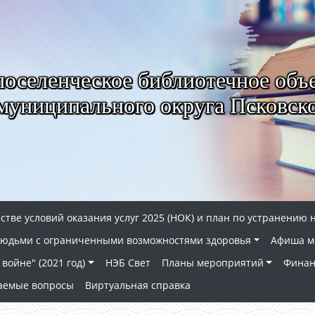
селенческое библиотечное объ
муниципального округа Псковско
стве условий оказания услуг 2025 (НОК) и план по устранению 
 людьми с ограниченными возможностями здоровья
Афиша м
войне" (2021 год)
НЭБ Свет
Планы мероприятий
Финан
ваемые вопросы
Виртуальная справка