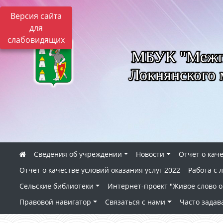
Версия сайта
для
слабовидящих
МБУК "Межпо
Локнянского 
Сведения об учреждении
Новости
Отчет о каче
Отчет о качестве условий оказания услуг 2022
Работа с
Сельские библиотеки
Интернет-проект "Живое слово о 
Правовой навигатор
Связаться с нами
Часто зада