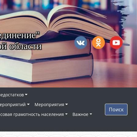
единение"
й области
недостатков
ероприятий
Мероприятия
Поиск
совая грамотность населения
Важное