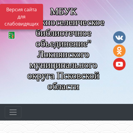
МБУК
Версия сайта
для
"Межпоселенческое
слабовидящих
библиотечное
объединение"
Локнянского
муниципального
округа Псковской
области