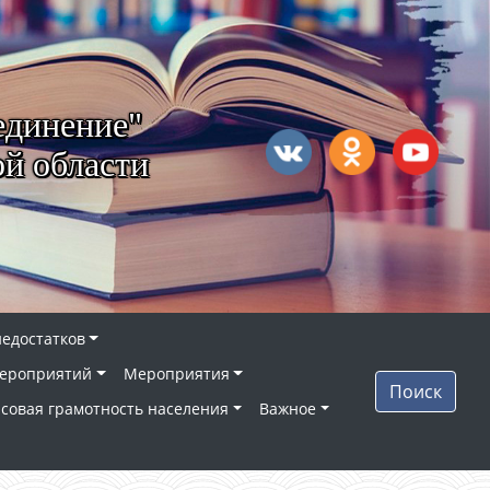
единение"
й области
недостатков
ероприятий
Мероприятия
Поиск
совая грамотность населения
Важное