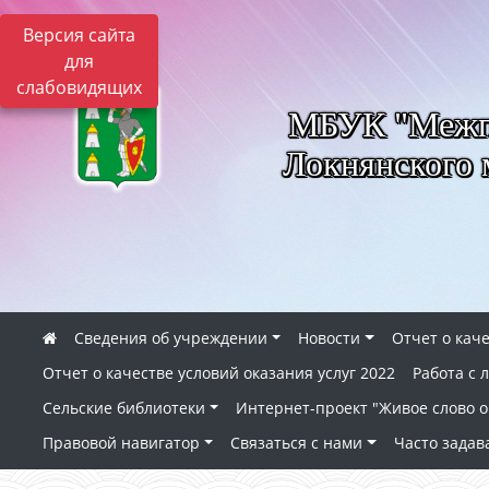
Версия сайта
для
слабовидящих
МБУК "Межпо
Локнянского 
Сведения об учреждении
Новости
Отчет о каче
Отчет о качестве условий оказания услуг 2022
Работа с
Сельские библиотеки
Интернет-проект "Живое слово о 
Правовой навигатор
Связаться с нами
Часто зада