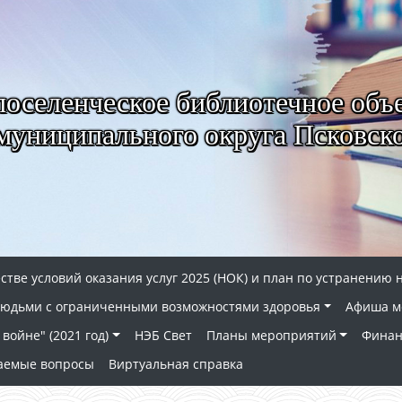
селенческое библиотечное объ
муниципального округа Псковско
стве условий оказания услуг 2025 (НОК) и план по устранению 
 людьми с ограниченными возможностями здоровья
Афиша м
войне" (2021 год)
НЭБ Свет
Планы мероприятий
Финан
ваемые вопросы
Виртуальная справка