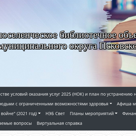
селенческое библиотечное объ
муниципального округа Псковско
стве условий оказания услуг 2025 (НОК) и план по устранению 
 людьми с ограниченными возможностями здоровья
Афиша м
войне" (2021 год)
НЭБ Свет
Планы мероприятий
Финан
ваемые вопросы
Виртуальная справка