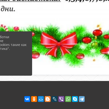
ботки
ие
okies такие как
тика".