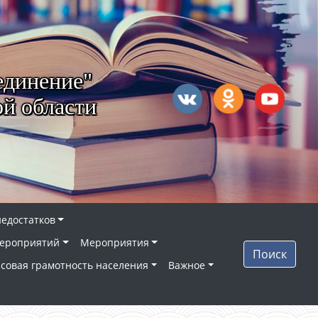
единение"
й области
недостатков
ероприятий
Мероприятия
Поиск
совая грамотность населения
Важное