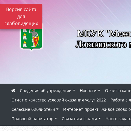
Версия сайта
для
слабовидящих
МБУК "Межпо
Локнянского 
Сведения об учреждении
Новости
Отчет о каче
Отчет о качестве условий оказания услуг 2022
Работа с
Сельские библиотеки
Интернет-проект "Живое слово о 
Правовой навигатор
Связаться с нами
Часто зада