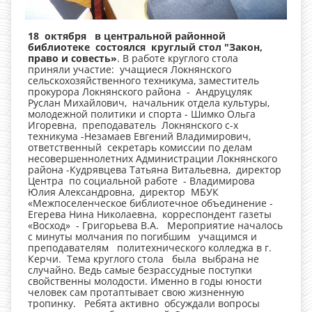
18 октября в центральной районной
библиотеке состоялся круглый стол "Закон,
право и совесть»
. В работе круглого стола
приняли участие: учащиеся Локнянского
сельскохозяйственного техникума, заместитель
прокурора Локнянского района - Андруцуляк
Руслан Михайлович, начальник отдела культуры,
молодежной политики и спорта - Шимко Ольга
Игоревна, преподаватель Локнянского с-х
техникума -Незамаев Евгений Владимирович,
ответственный секретарь комиссии по делам
несовершеннолетних Администрации Локнянского
района -Кудрявцева Татьяна Витальевна, директор
Центра по социальной работе - Владимирова
Юлия Александровна, директор МБУК
«Межпоселенческое библиотечное объединение -
Егерева Нина Николаевна, корреспондент газеты
«Восход» - Григорьева В.А. Мероприятие началось
с минуты молчания по погибшим учащимся и
преподавателям политехнического колледжа в г.
Керчи. Тема круглого стола была выбрана не
случайно. Ведь самые безрассудные поступки
свойственны молодости. Именно в годы юности
человек сам протаптывает свою жизненную
тропинку. Ребята активно обсуждали вопросы