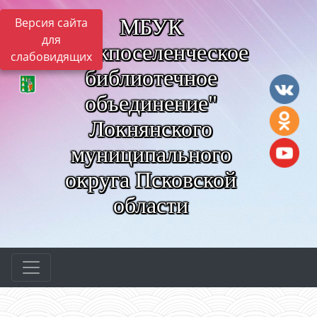
МБУК
Версия сайта
для
"Межпоселенческое
слабовидящих
библиотечное
объединение"
Локнянского
муниципального
округа Псковской
области