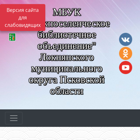
МБУК
Версия сайта
для
"Межпоселенческое
слабовидящих
библиотечное
объединение"
Локнянского
муниципального
округа Псковской
области