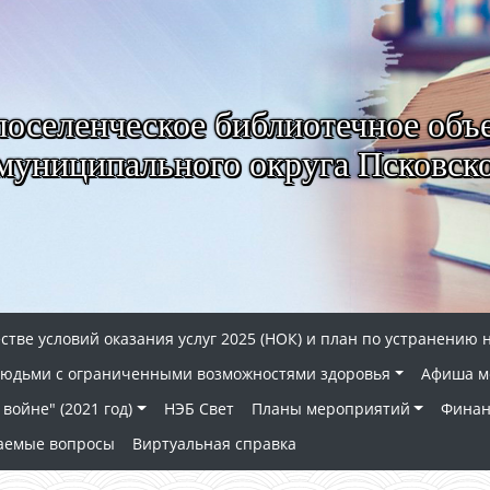
селенческое библиотечное объ
муниципального округа Псковско
стве условий оказания услуг 2025 (НОК) и план по устранению 
 людьми с ограниченными возможностями здоровья
Афиша м
войне" (2021 год)
НЭБ Свет
Планы мероприятий
Финан
ваемые вопросы
Виртуальная справка