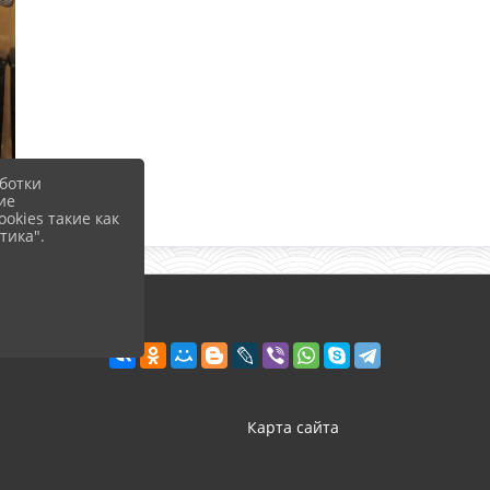
ботки
ие
okies такие как
тика".
Карта сайта