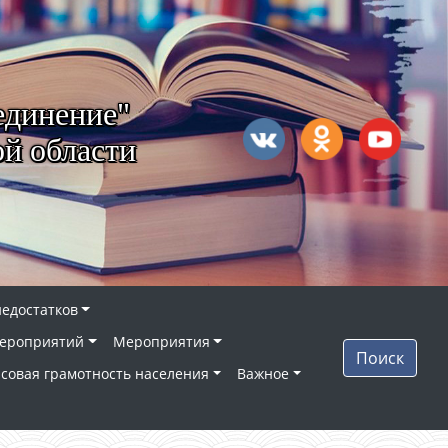
единение"
й области
недостатков
ероприятий
Мероприятия
Поиск
совая грамотность населения
Важное