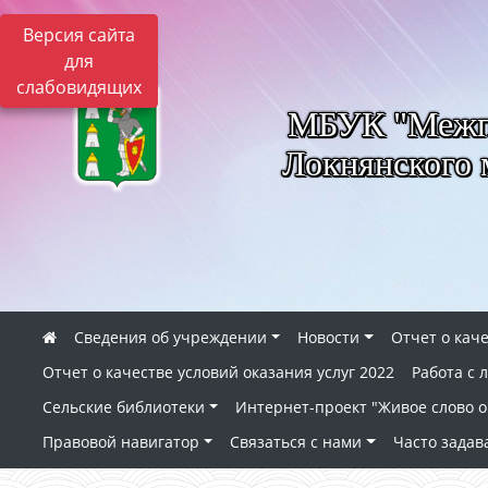
Версия сайта
для
слабовидящих
МБУК "Межпо
Локнянского 
Сведения об учреждении
Новости
Отчет о каче
Отчет о качестве условий оказания услуг 2022
Работа с
Сельские библиотеки
Интернет-проект "Живое слово о 
Правовой навигатор
Связаться с нами
Часто зада