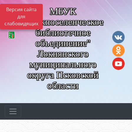
МБУК
Версия сайта
для
"Межпоселенческое
слабовидящих
библиотечное
объединение"
Локнянского
муниципального
округа Псковской
области