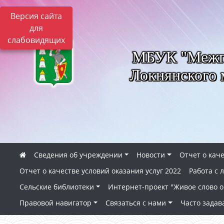
Версия сайта
для
слабовидящих
МБУК "Межпо
Локнянского 
Сведения об учреждении
Новости
Отчет о каче
Отчет о качестве условий оказания услуг 2022
Работа с
Сельские библиотеки
Интернет-проект "Живое слово о 
Правовой навигатор
Связаться с нами
Часто зада