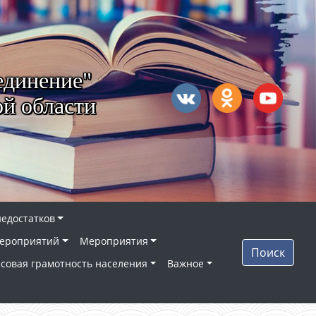
единение"
й области
недостатков
ероприятий
Мероприятия
Поиск
совая грамотность населения
Важное