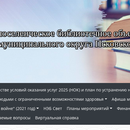
селенческое библиотечное объ
муниципального округа Псковско
стве условий оказания услуг 2025 (НОК) и план по устранению 
 людьми с ограниченными возможностями здоровья
Афиша м
войне" (2021 год)
НЭБ Свет
Планы мероприятий
Финан
ваемые вопросы
Виртуальная справка