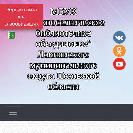
МБУК
Версия сайта
для
"Межпоселенческое
слабовидящих
библиотечное
объединение"
Локнянского
муниципального
округа Псковской
области