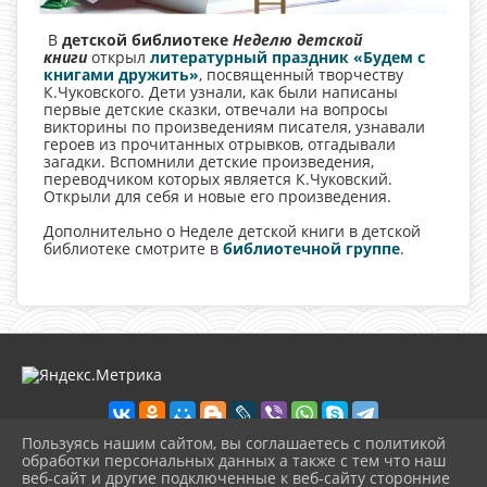
В
детской библиотеке
Неделю детской
книги
открыл
литературный праздник «Будем с
книгами дружить»
, посвященный творчеству
К.Чуковского. Дети узнали, как были написаны
первые детские сказки, отвечали на вопросы
викторины по произведениям писателя, узнавали
героев из прочитанных отрывков, отгадывали
загадки. Вспомнили детские произведения,
переводчиком которых является К.Чуковский.
Открыли для себя и новые его произведения.
Дополнительно о Неделе детской книги в детской
библиотеке смотрите в
библиотечной группе
.
Пользуясь нашим сайтом, вы соглашаетесь с политикой
обработки персональных данных а также с тем что наш
веб-сайт и другие подключенные к веб-сайту сторонние
2026 г. loknbibl.ru