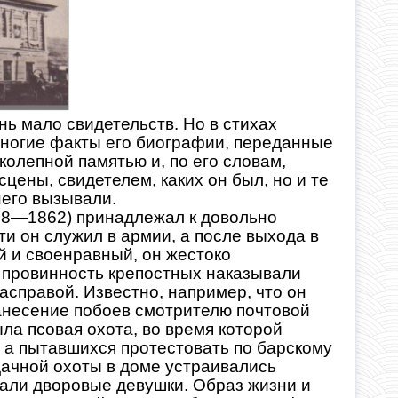
нь мало свидетельств. Но в стихах
многие факты его биографии, переданные
колепной памятью и, по его словам,
сцены, свидетелем, каких он был, но и те
него вызывали.
88—1862) принадлежал к довольно
и он служил в армии, а после выхода в
й и своенравный, он жестоко
 провинность крепостных наказывали
асправой. Известно, например, что он
анесение побоев смотрителю почтовой
ла псовая охота, во время которой
 а пытавшихся протестовать по барскому
дачной охоты в доме устраивались
ясали дворовые девушки. Образ жизни и