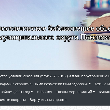
селенческое библиотечное объ
муниципального округа Псковско
стве условий оказания услуг 2025 (НОК) и план по устранению 
 людьми с ограниченными возможностями здоровья
Афиша м
войне" (2021 год)
НЭБ Свет
Планы мероприятий
Финан
ваемые вопросы
Виртуальная справка