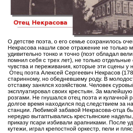
О детстве поэта, о его семье сохранилось оче
Некрасова нашли свое отражение не только 
удивительно тонко и точно (поэт обладал вели
помнил себя с трех лет), не только отдельные 
чувства и переживания, которые эти сцены у 
Отец поэта Алексей Сергеевич Некрасов (17
старинному, но обедневшему роду. В молодост
отставку занялся хозяйством. Человек суровы
эксплуатировал своих крестьян. За малейшую
розгами. Не гнушался отец поэта и кулачной р
долгое время находился под следствием за н
станции. Любимой забавой Некрасова-отца бы
нередко вытаптывались крестьянские наделы,
приказу псари избивали арапниками. После у
кутежи, играл крепостной оркестр, пели и пл