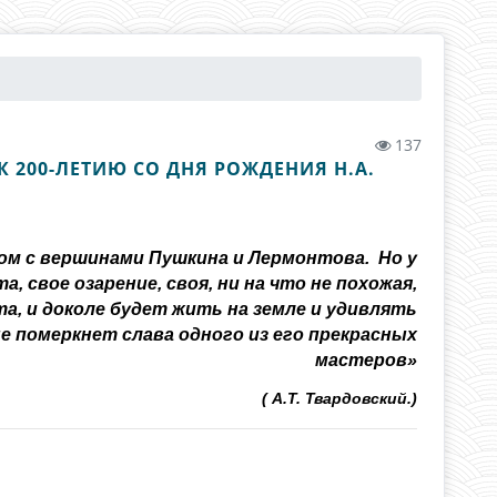
137
 200-ЛЕТИЮ СО ДНЯ РОЖДЕНИЯ Н.А.
ядом с вершинами Пушкина и Лермонтова. Но у
, свое озарение, своя, ни на что не похожая,
та, и доколе будет жить на земле и удивлять
е померкнет слава одного из его прекрасных
мастеров»
( А.Т. Твардовский.)