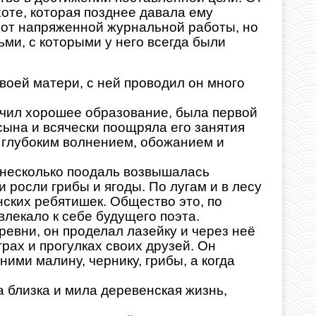
хоте, которая позднее давала ему
я от напряженной журнальной работы, но
ми, с которыми у него всегда были
воей матери, с ней проводил он много
учил хорошее образование, была первой
ына и всячески поощряла его занятия
с глубоким волнением, обожанием и
 несколько поодаль возвышалась
и росли грибы и ягоды. По лугам и в лесу
нских ребятишек. Общество это, по
лекало к себе будущего поэта.
ревни, он проделал лазейку и через неё
рах и прогулках своих друзей. Он
ними малину, чернику, грибы, а когда
а близка и мила деревенская жизнь,