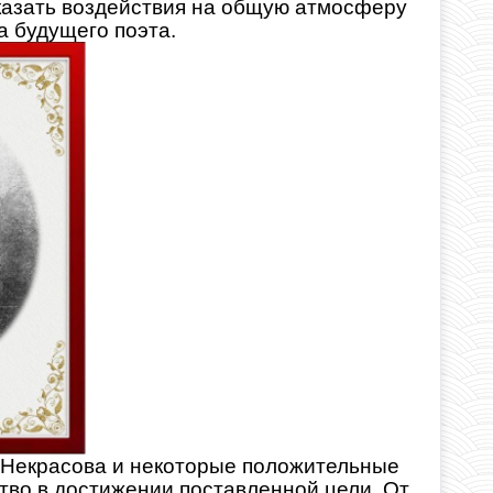
казать воздействия на общую атмосферу
на будущего поэта.
у Некрасова и некоторые положительные
ство в достижении поставленной цели. От