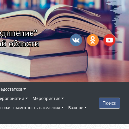
единение"
й области
недостатков
ероприятий
Мероприятия
Поиск
совая грамотность населения
Важное