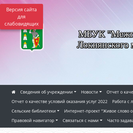
Версия сайта
для
слабовидящих
МБУК "Межпо
Локнянского 
Сведения об учреждении
Новости
Отчет о каче
Отчет о качестве условий оказания услуг 2022
Работа с
Сельские библиотеки
Интернет-проект "Живое слово о 
Правовой навигатор
Связаться с нами
Часто зада