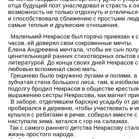
отца будущий поэт унаследовал и страсть к о
возможность не только отдохнуть и отвлечьс
и способствовала сближению с простыми людь
самые теплые и дружеские отношения.
Маленький Некрасов был горячо привязан к с
часов, ей доверял свои сокровенные мечты.
Елена Андреевна мечтала, чтобы ее сын пол
ценительницей ранних стихотворных опытов с
литературой. До конца своих дней Некрасов 
любовью вспоминал свою мать.
Грешнево было окружено лугами и полями, а
зубчатая стена большого леса, там, в изобили
подолгу бродил Некрасов в обществе крестья
выражению сестры Некрасова, как магнит прив
В заборе, отделявшем барскую усадьбу от де
пробирался в деревню, чтобы участвовать в иг
купался с ребятами в речке, собирал вместе с 
наступала зима, катался с гор на салазках.
Так с самого раннего детства Некрасову стал
жизнь простого народа.