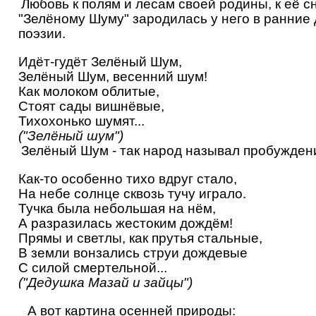
Любовь к полям и лесам своей родины, к её с
"Зелёному Шуму" зародилась у него в ранние 
поэзии.
Идёт-гудёт Зелёный Шум,
Зелёный Шум, весенний шум!
Как молоком облитые,
Стоят сады вишнёвые,
Тихохонько шумят...
("Зелёный шум")
Зелёный Шум - так народ называл пробужден
Как-то особенно тихо вдруг стало,
На небе солнце сквозь тучу играло.
Тучка была небольшая на нём,
А разразилась жестоким дождём!
Прямы и светлы, как прутья стальные,
В земли вонзались струи дождевые
С силой смертельной...
("Дедушка Мазай и зайцы")
А вот картина осенней природы: