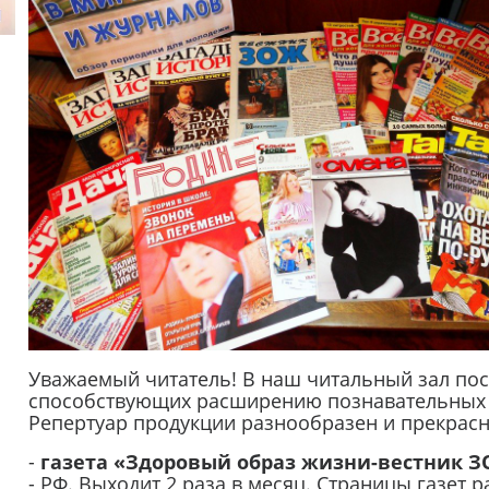
Уважаемый читатель! В наш читальный зал пос
способствующих расширению познавательных и
Репертуар продукции разнообразен и прекрас
-
газета «Здоровый образ жизни-вестник 
- РФ. Выходит 2 раза в месяц. Страницы газет