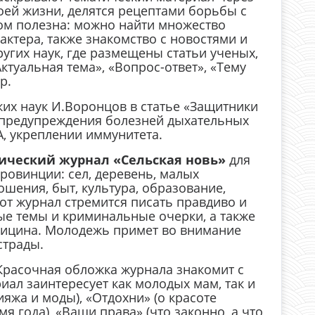
оей жизни, делятся рецептами борьбы с
ом полезна: можно найти множество
ктера, также знакомство с новостями и
угих наук, где размещены статьи ученых,
ктуальная тема», «Вопрос-ответ», «Тему
р.
ких наук И.Воронцов в статье «Защитники
е предупреждения болезней дыхательных
А, укреплении иммунитета.
ический журнал «Сельская новь»
для
провинции: сел, деревень, малых
ошения, быт, культура, образование,
тот журнал стремится писать правдиво и
е темы и криминальные очерки, а также
дицина. Молодежь примет во внимание
страды.
 Красочная обложка журнала знакомит с
ал заинтересует как молодых мам, так и
яжа и моды), «Отдохни» (о красоте
 года), «Ваши права» (что законно, а что