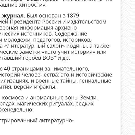
машние хитрости».
й
журнал
. Был основан в 1879
цией Президента России и издательством
оверная информация архивно-
ических источников. Содержание
и молодежи, педагогов, историков,
а «Литературный салон» Родины, а также
еские заметки «кого учит история» или
итавший героев ВОВ" и др.
с 40 страницами занимательного,
истории человечества: это и исторические
вилизациях, и военные тайны, гениальные
тия, версии и факты.
ы космоса и аномальные зоны Земли,
ядах, магических ритуалах, редких
еженедельно.
юстрированный литературно-