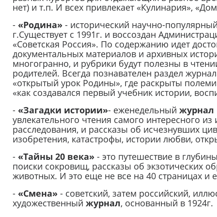
нет) и т.п. И всех привлекает «Кулинария», «До
-
«Родина»
- исторический научно-популярны
г.Существует с 1991г. и воссоздан Администра
«Советская Россия». По содержанию идет дост
документальных материалов и архивных истор
многогранно, и рубрики будут полезны в чтени
родителей. Всегда познавателен раздел журнал
«открытый урок Родины», где раскрыты полемич
«как создавался первый учебник истории, восп
-
«Загадки истории»
- еженедельный
журнал
увлекательного чтения самого интересного из 
расследования, и рассказы об исчезнувших ци
изобретения, катастрофы, истории любви, откры
-
«Тайны 20 века»
- это путешествие в глубин
поиски сокровищ, рассказы об экзотических обр
животных. И это еще не все на 40 страницах и 
-
«Смена»
- советский, затем российский, илл
художественный
журнал
, основанный в 1924г.