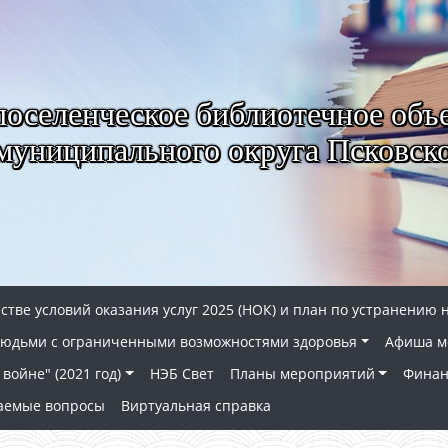
селенческое библиотечное объ
муниципального округа Псковско
стве условий оказания услуг 2025 (НОК) и план по устранению 
 людьми с ограниченными возможностями здоровья
Афиша м
войне" (2021 год)
НЭБ Свет
Планы мероприятий
Финан
ваемые вопросы
Виртуальная справка