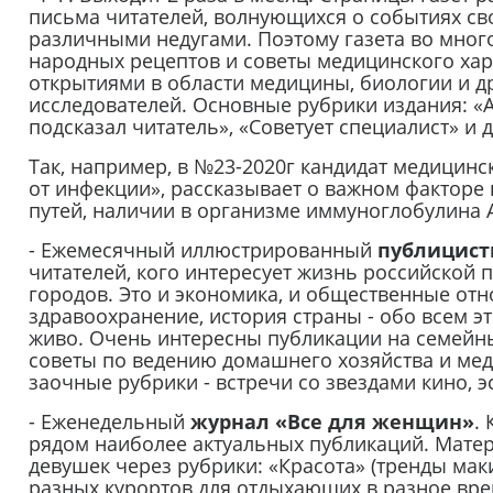
письма читателей, волнующихся о событиях св
различными недугами. Поэтому газета во мног
народных рецептов и советы медицинского хара
открытиями в области медицины, биологии и др
исследователей. Основные рубрики издания: «А
подсказал читатель», «Советует специалист» и д
Так, например, в №23-2020г кандидат медицинс
от инфекции», рассказывает о важном фактор
путей, наличии в организме иммуноглобулина 
- Ежемесячный иллюстрированный
публицист
читателей, кого интересует жизнь российской 
городов. Это и экономика, и общественные отн
здравоохранение, история страны - обо всем э
живо. Очень интересны публикации на семейны
советы по ведению домашнего хозяйства и ме
заочные рубрики - встречи со звездами кино, э
- Еженедельный
журнал «Все для женщин»
.
рядом наиболее актуальных публикаций. Матери
девушек через рубрики: «Красота» (тренды маки
разных курортов для отдыхающих в разное время