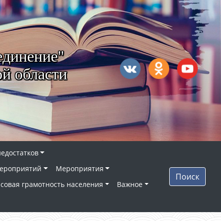
единение"
й области
недостатков
ероприятий
Мероприятия
Поиск
совая грамотность населения
Важное