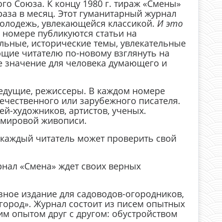
о Союза. К концу 1980 г. тираж «Смены»
раза в месяц. Этот гуманитарный журнал
молодежь, увлекающейся классикой.
И это
 номере публикуются статьи на
альные, исторические темы, увлекательные
щие читателю по-новому взглянуть на
е значение для человека думающего и
ведущие, режиссеры. В каждом номере
ечественного или зарубежного писателя.
й-художников, артистов, ученых.
 мировой живописи.
е каждый читатель может проверить свой
урнал «Смена» ждет своих верных
зное издание для садоводов-огородников,
огород». Журнал состоит из писем опытных
им опытом друг с другом: обустройством