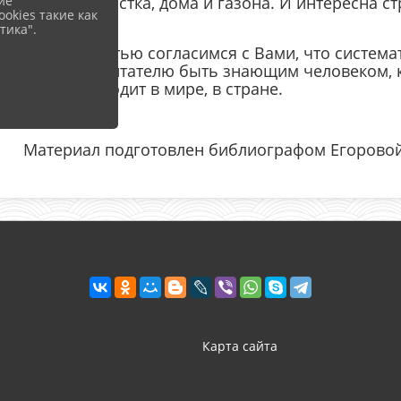
дачного участка, дома и газона. И интересна 
ие
okies такие как
приметами.
тика".
Мы с радостью согласимся с Вами, что система
позволит читателю быть знающим человеком, к
что происходит в мире, в стране.
Материал подготовлен библиографом Егоровой
Карта сайта