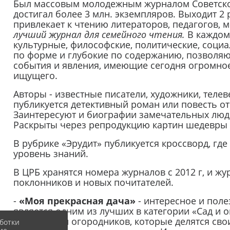
Был массовым молодежным журналом Советског
достигал более 3 млн. экземпляров. Выходит 2 
привлекает к чтению литераторов, педагогов, 
лучший журнал для семейного чтения.
В каждом
культурные, философские, политические, соци
по форме и глубокие по содержанию, позволяю
события и явления, имеющие сегодня огромно
ищущего.
Авторы - известные писатели, художники, теле
публикуется детективный роман или повесть от
Заинтересуют и биографии замечательных люде
Раскрыты через репродукцию картин шедевры
В рубрике «Эрудит» публикуется кроссворд, гд
уровень знаний.
В ЦРБ хранятся номера журналов с 2012 г, и ж
поклонников и новых почитателей.
-
«Моя прекрасная дача»
- интересное и поле
является одним из лучших в категории «Сад и 
садоводов и огородников, которые делятся сво
ботки