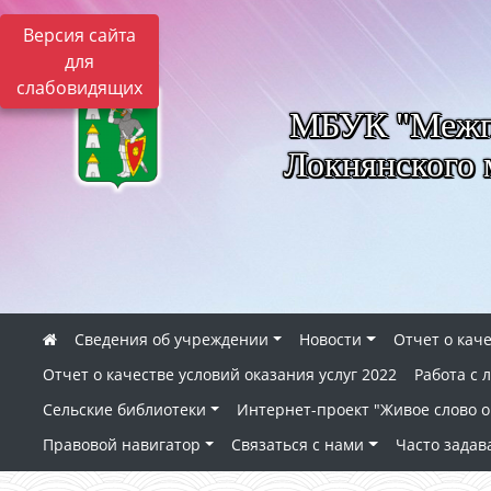
Версия сайта
для
слабовидящих
МБУК "Межпо
Локнянского 
Сведения об учреждении
Новости
Отчет о каче
Отчет о качестве условий оказания услуг 2022
Работа с
Сельские библиотеки
Интернет-проект "Живое слово о 
Правовой навигатор
Связаться с нами
Часто зада