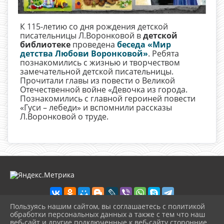
К 115-летию со дня рождения детской
писательницы Л.Воронковой в
детской
библиотеке
проведена
беседа «Мир
детства Любови Воронковой»
. Ребята
познакомились с жизнью и творчеством
замечательной детской писательницы.
Прочитали главы из повести о Великой
Отечественной войне «Девочка из города.
Познакомились с главной героиней повести
«Гуси – лебеди» и вспомнили рассказы
Л.Воронковой о труде.
Пользуясь нашим сайтом, вы соглашаетесь с политикой
обработки персональных данных а также с тем что наш
веб-сайт и другие подключенные к веб-сайту сторонние