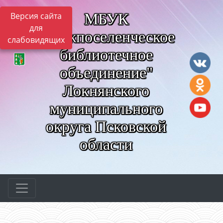
МБУК
Версия сайта
для
"Межпоселенческое
слабовидящих
библиотечное
объединение"
Локнянского
муниципального
округа Псковской
области