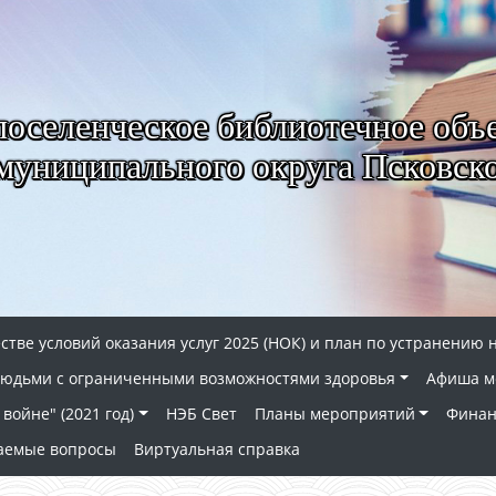
селенческое библиотечное объ
муниципального округа Псковско
стве условий оказания услуг 2025 (НОК) и план по устранению 
 людьми с ограниченными возможностями здоровья
Афиша м
войне" (2021 год)
НЭБ Свет
Планы мероприятий
Финан
ваемые вопросы
Виртуальная справка