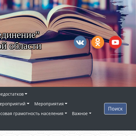
единение"
й области
недостатков
ероприятий
Мероприятия
Поиск
совая грамотность населения
Важное