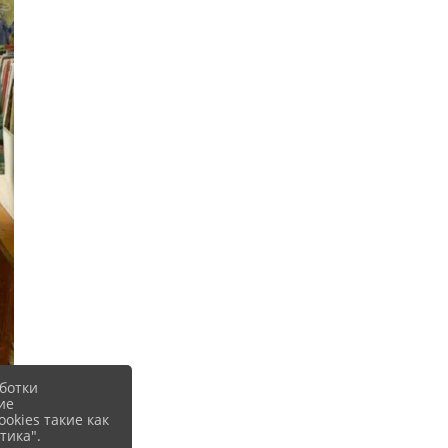
ботки
ие
okies такие как
тика".