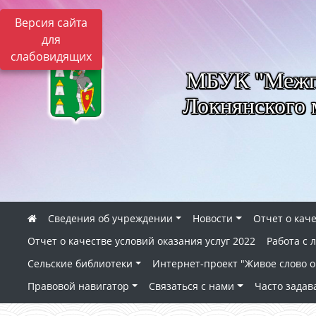
Версия сайта
для
слабовидящих
МБУК "Межпо
Локнянского 
Сведения об учреждении
Новости
Отчет о каче
Отчет о качестве условий оказания услуг 2022
Работа с
Сельские библиотеки
Интернет-проект "Живое слово о 
Правовой навигатор
Связаться с нами
Часто зада