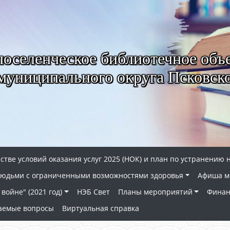
селенческое библиотечное объ
муниципального округа Псковско
стве условий оказания услуг 2025 (НОК) и план по устранению 
 людьми с ограниченными возможностями здоровья
Афиша м
войне" (2021 год)
НЭБ Свет
Планы мероприятий
Финан
ваемые вопросы
Виртуальная справка