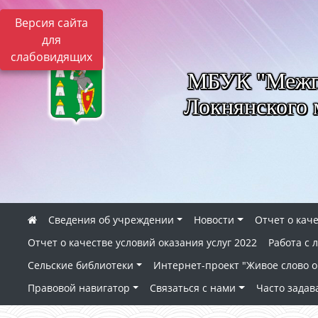
Версия сайта
для
слабовидящих
МБУК "Межпо
Локнянского 
Сведения об учреждении
Новости
Отчет о каче
Отчет о качестве условий оказания услуг 2022
Работа с
Сельские библиотеки
Интернет-проект "Живое слово о 
Правовой навигатор
Связаться с нами
Часто зада