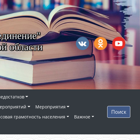
единение"
й области
недостатков
ероприятий
Мероприятия
Поиск
совая грамотность населения
Важное