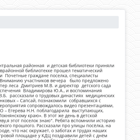
ентральная районная и детская библиотеки приняли
а врайонной библиотекке прошел тематический
ли Почетные граждане поселка, специалисты
. Вниманию участников вечера было предложено
ер леса Дмитриев М.В. и директор детского сада
беспечения Владимирова Ю.А., и воспоминания
 З.Б. рассказали о трудовых династиях медицинских
нковых – Сапсай, познакомили собравшихся с
Мероприятия сопровождалось видео презентациями,
 – Егерева Н.Н. поблагодарила выступающих,
княнскому краю». В этот же день в детской
иву,я этот поселок знаю". Ребята вспомнили историю
ёкого прошлого. Рассказали про улицы посёлка, на
де, что нас окружает, о заботах и трудах наших
гровой площадке у КДЦ поздравили детей с днём