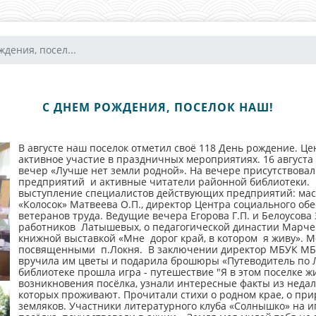
дения, посел...
С ДНЕМ РОЖДЕНИЯ, ПОСЕЛОК НАШ!
В августе наш поселок отметил своё 118 День рождение. Ц
активное участие в праздничных мероприятиях. 16 август
вечер «Лучше нет земли родной». На вечере присутствова
предприятий и активные читатели районной библиотеки
выступление специалистов действующих предприятий: маст
«Колосок» Матвеева О.П., директор Центра социального о
ветеранов труда. Ведущие вечера Егорова Г.П. и Белоусова
работников Латышевых, о педагогической династии Марче
книжной выставкой «Мне дорог край, в котором я живу». 
посвященными п.Локня. В заключении директор МБУК МБО
вручила им цветы и подарила брошюры «Путеводитель по Ло
библиотеке прошла игра - путешествие "Я в этом поселке ж
возникновения посёлка, узнали интересные факты из недал
которых проживают. Прочитали стихи о родном крае, о приро
земляков. Участники литературного клуба «Солнышко» на и