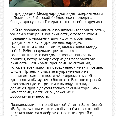
В преддверии Международного дня толерантности
в Локнянской Детской библиотеке проведена
беседа-дискуссия «Толерантность к себе и другим».
Ребята познакомились с понятием «толерантность»,
узнали о толерантной личности, о толерантном
поведении: уважении друг к другу, к обычаям,
традициям и культуре разных народов,
толерантном отношении одноклассников между
собой. Ребята сделали цветок – символ
толерантности, в каждом лепестке написаны
понятия, которые характеризуют толерантную
личность. Разбирали проблемные ситуации,
которые возникают в повседневной жизни - семье,
школе. Приняли участие в упражнениях на
развитие толерантности «Аплодисменты», «Это
здорово» и «Камушек в ботинке». В конце игровой
программы дети пришли к выводу, что надо
делиться друг с другом только самыми хорошими
качествами, нести мир, уважение и
доброжелательность.
Познакомились с новой книгой Ирины Зартайской
«Бабушка Фиона и школьный автобус», в которой
рассказывается о добром отношении детей к