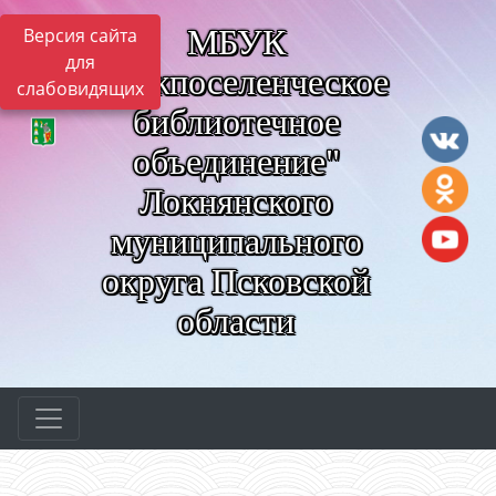
МБУК
Версия сайта
для
"Межпоселенческое
слабовидящих
библиотечное
объединение"
Локнянского
муниципального
округа Псковской
области