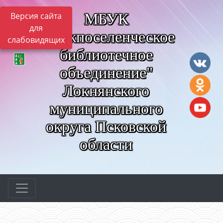
МБУК
Версия сайта
для
"Межпоселенческое
слабовидящих
библиотечное
объединение"
Локнянского
муниципального
округа Псковской
области