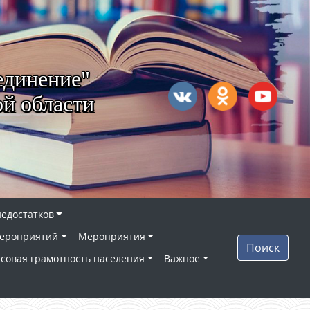
единение"
й области
недостатков
ероприятий
Мероприятия
Поиск
совая грамотность населения
Важное