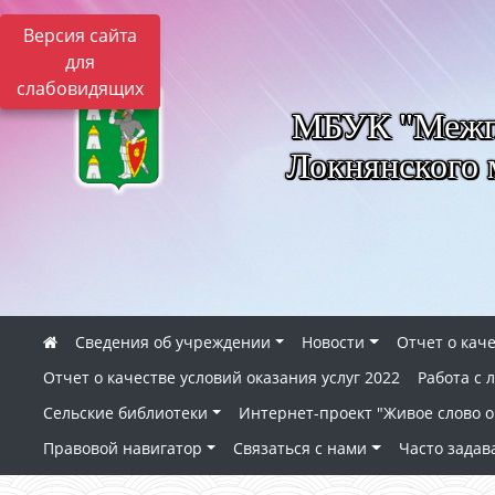
Версия сайта
для
слабовидящих
МБУК "Межпо
Локнянского 
Сведения об учреждении
Новости
Отчет о каче
Отчет о качестве условий оказания услуг 2022
Работа с
Сельские библиотеки
Интернет-проект "Живое слово о 
Правовой навигатор
Связаться с нами
Часто зада