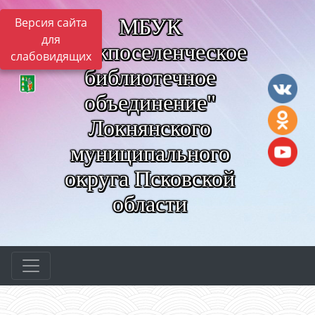
МБУК
Версия сайта
для
"Межпоселенческое
слабовидящих
библиотечное
объединение"
Локнянского
муниципального
округа Псковской
области