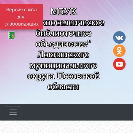
МБУК
Версия сайта
для
"Межпоселенческое
слабовидящих
библиотечное
объединение"
Локнянского
муниципального
округа Псковской
области