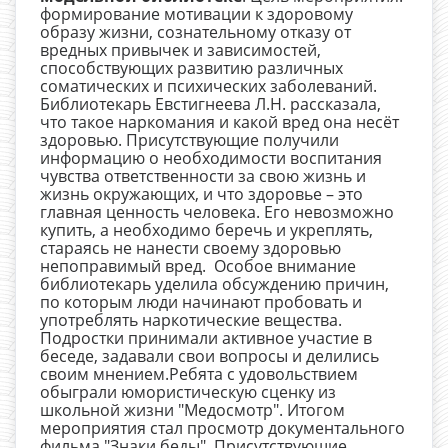
формирование мотивации к здоровому
образу жизни, сознательному отказу от
вредных привычек и зависимостей,
способствующих развитию различных
соматических и психических заболеваний.
Библиотекарь Евстигнеева Л.Н. рассказала,
что такое наркомания и какой вред она несёт
здоровью. Присутствующие получили
информацию о необходимости воспитания
чувства ответственности за свою жизнь и
жизнь окружающих, и что здоровье – это
главная ценность человека. Его невозможно
купить, а необходимо беречь и укреплять,
стараясь не нанести своему здоровью
непоправимый вред. Особое внимание
библиотекарь уделила обсуждению причин,
по которым люди начинают пробовать и
употреблять наркотические вещества.
Подростки принимали активное участие в
беседе, задавали свои вопросы и делились
своим мнением.Ребята с удовольствием
обыграли юмористическую сценку из
школьной жизни "Медосмотр". Итогом
мероприятия стал просмотр документального
фильма "Знаки беды". Присутствующие