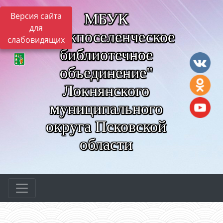
МБУК
Версия сайта
для
"Межпоселенческое
слабовидящих
библиотечное
объединение"
Локнянского
муниципального
округа Псковской
области