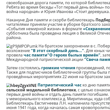
своеобразная дорога памяти, по которой библиотек
Ребята во время беседы «Тот первый день войны» по
война народная» и Юрия Иванова «Стоит деревушка
Накануне Дня памяти и скорби библиотекарь
Подбер
читателями приняли участие в уборке братского зах
«События немирной жизни» в формате
«Сохранение
субботника была проведена лекция о Великой Отече
района.
На братском захоронении в с. Побер
возложение
"В этот скорбный день..."
. Для юных ч
провела
час памяти"О героях былых времён"
, за
Международной патриотической акции
"Свеча памя
Затем состоялись
громкие чтения
произведений, п
Также для подписчиков библиотечной группы была 
проведённых мероприятиях 22 июня на братском зах
Патриотический час
ко дню памяти
сельской модельной библиотеке
, с целью ознак
первых дней войны и отдать дань памяти погибшим.
у мемориального комплекса д. Миритиницы, куда собр
Библиотекарь Евстигнеева Л.Н. напомнила присутст
июня 1941 года, когда началась самая кровопролитн