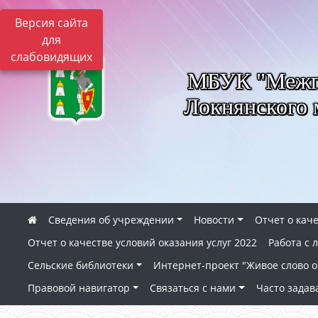
Версия сайта
для
слабовидящих
МБУК "Межпо
Локнянского 
Сведения об учреждении
Новости
Отчет о каче
Отчет о качестве условий оказания услуг 2022
Работа с
Сельские библиотеки
Интернет-проект "Живое слово о 
Правовой навигатор
Связаться с нами
Часто зада