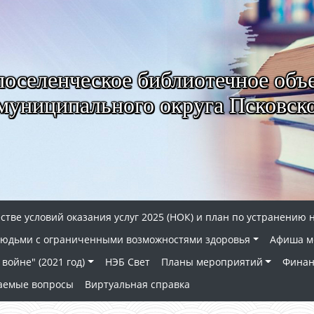
селенческое библиотечное объ
муниципального округа Псковско
стве условий оказания услуг 2025 (НОК) и план по устранению 
 людьми с ограниченными возможностями здоровья
Афиша м
войне" (2021 год)
НЭБ Свет
Планы мероприятий
Финан
ваемые вопросы
Виртуальная справка