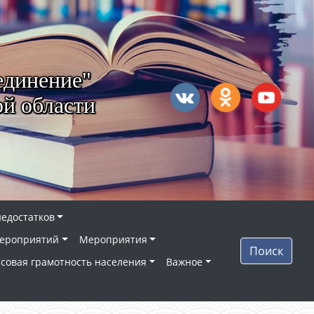
единение"
й области
недостатков
ероприятий
Мероприятия
Поиск
совая грамотность населения
Важное