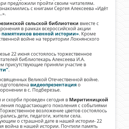
ари предложили пройти своим читателям.
знакомились с книгами Сергея Алексеева «Идёт
…».
езинской сельской библиотеки
вместе с
оронения в рамках всероссийской акции
 памятников военной истории»
. Кроме
ственной войне на территории Локнянского
езье 22 июня состоялось торжественное
итателей библиотекарь Алексеева И.А.
тем присутствующие приняли участие в
ти"
.
освященных Великой Отечественной войне.
подготовлена
видеопрезентация
о
оронении в с. Подберезье.
 и скорби проведен сегодня в
Миритиницкой
омления подрастающего поколения с событиями
 Торжественное возложение цветов состоялось
ались дети, педагоги, жители села.
вующим о страшной дате в нашей истории- 22
ая война в нашей истории. Почтили память