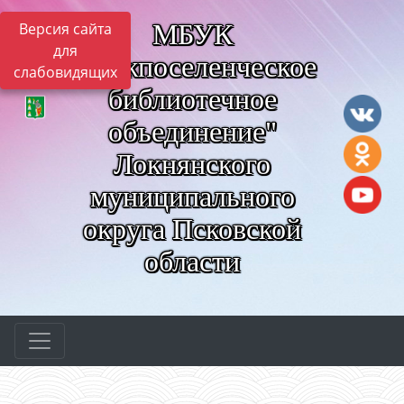
МБУК
Версия сайта
для
"Межпоселенческое
слабовидящих
библиотечное
объединение"
Локнянского
муниципального
округа Псковской
области