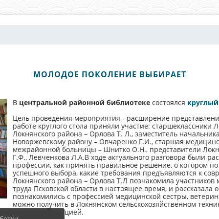
МОЛОДОЕ ПОКОЛЕНИЕ ВЫБИРАЕТ
В
центральной районной библиотеке
состоялся
круглый
Цель проведения мероприятия - расширение представлений
работе круглого стола приняли участие: старшеклассники 
Локнянского района – Орлова Т. Л., заместитель начальни
Новоржевскому району – Овчаренко Г.И., старшая медицин
межрайонной больницы – Шнитко О.Н., представители Локня
Г.Ф., Левченкова Л.А.В ходе актуального разговора были ра
профессии, как принять правильное решение, о котором по
успешного выбора, какие требования предъявляются к сов
Локнянского района – Орлова Т.Л познакомила участников
труда Псковской области в настоящее время, и рассказала 
познакомились с профессией медицинской сестры, ветерина
можно получить в Локнянском сельскохозяйственном техн
видеопрезентацией.
ботки