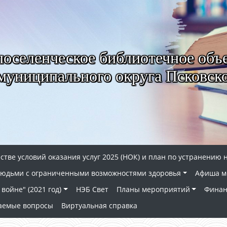
селенческое библиотечное объ
муниципального округа Псковско
стве условий оказания услуг 2025 (НОК) и план по устранению 
 людьми с ограниченными возможностями здоровья
Афиша м
войне" (2021 год)
НЭБ Свет
Планы мероприятий
Финан
ваемые вопросы
Виртуальная справка