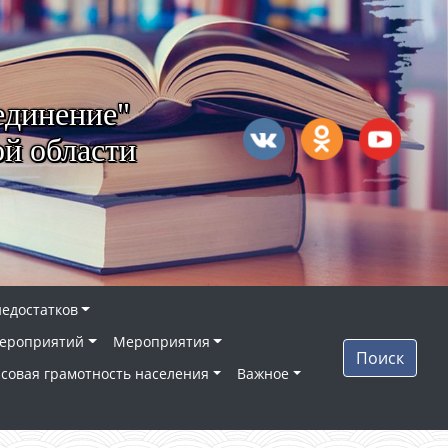
единение"
й области
недостатков
ероприятий
Мероприятия
Поиск
совая грамотность населения
Важное