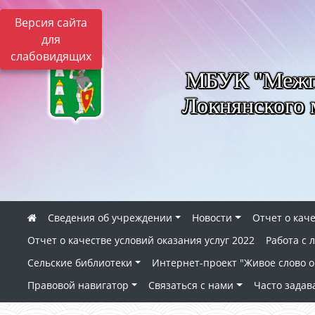
Версия сайта
для
слабовидящих
МБУК "Межпо
Локнянского 
Сведения об учреждении
Новости
Отчет о каче
Отчет о качестве условий оказания услуг 2022
Работа с
Сельские библиотеки
Интернет-проект "Живое слово о 
Правовой навигатор
Связаться с нами
Часто зада