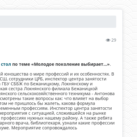
29
 стол
по теме «Молодое поколение выбирает…»
.
 юношества о мире профессий и их особенностях. В
ЛСШ, сотрудники ЦРБ, инспектор центра занятости
ка ГБУ СББЖ по Бежаницкому, Локнянскому и
ская сестра Локнянского филиала Бежаницкой
нского сельскохозяйственного техникума - Антонова
ссмотрены такие вопросы как: что влияет на выбор
том не пришлось бы жалеть, какова формула
ременным профессиям. Инспектор центра занятости
 мероприятия с ситуацией, сложившейся на рынке
о профессиях нужных нашему району. А также ребята
рного врача, библиотекаря, узнали какие профессии
икуме. Мероприятие сопровождалось