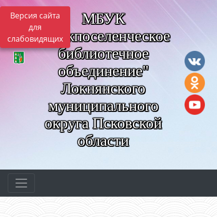
МБУК
Версия сайта
для
"Межпоселенческое
слабовидящих
библиотечное
объединение"
Локнянского
муниципального
округа Псковской
области