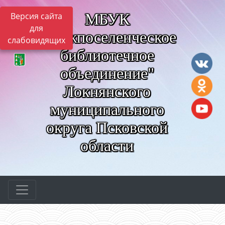
МБУК
Версия сайта
для
"Межпоселенческое
слабовидящих
библиотечное
объединение"
Локнянского
муниципального
округа Псковской
области