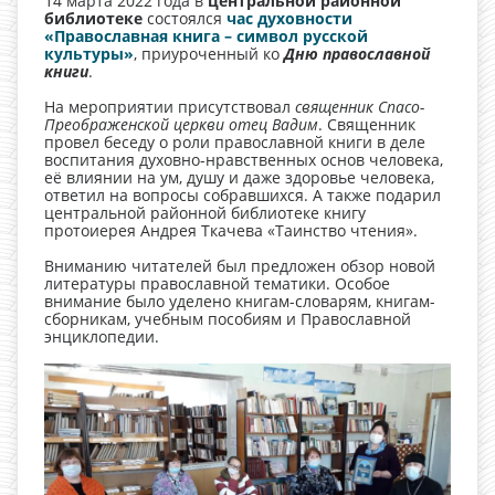
14 марта 2022 года в
центральной районной
библиотеке
состоялся
час духовности
«Православная книга – символ русской
культуры»
, приуроченный ко
Дню православной
книги
.
На мероприятии присутствовал
священник Спасо-
Преображенской церкви отец Вадим
. Священник
провел беседу о роли православной книги в деле
воспитания духовно-нравственных основ человека,
её влиянии на ум, душу и даже здоровье человека,
ответил на вопросы собравшихся. А также подарил
центральной районной библиотеке книгу
протоиерея Андрея Ткачева «Таинство чтения».
Вниманию читателей был предложен обзор новой
литературы православной тематики. Особое
внимание было уделено книгам-словарям, книгам-
сборникам, учебным пособиям и Православной
энциклопедии.