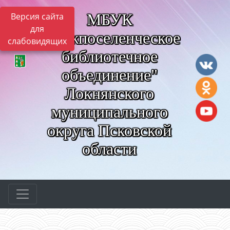
МБУК
Версия сайта
для
"Межпоселенческое
слабовидящих
библиотечное
объединение"
Локнянского
муниципального
округа Псковской
области