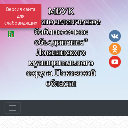
МБУК
Версия сайта
для
"Межпоселенческое
слабовидящих
библиотечное
объединение"
Локнянского
муниципального
округа Псковской
области