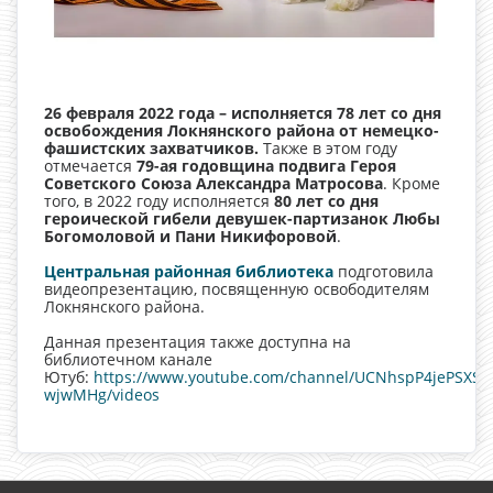
26 февраля 2022 года – исполняется 78 лет со дня
освобождения Локнянского района от немецко-
фашистских захватчиков.
Также в этом году
отмечается
79-ая годовщина подвига Героя
Советского Союза Александра Матросова
. Кроме
того, в 2022 году исполняется
80 лет со дня
героической гибели девушек-партизанок Любы
Богомоловой и Пани Никифоровой
.
Центральная районная библиотека
подготовила
видеопрезентацию, посвященную освободителям
Локнянского района.
Данная презентация также доступна на
библиотечном канале
Ютуб:
https://www.youtube.com/channel/UCNhspP4jePSXSX
wjwMHg/videos